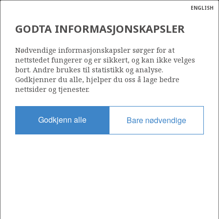
ENGLISH
Søk
N
P
MENY
GODTA INFORMASJONSKAPSLER
Ordlist
Energik
Nødvendige informasjonskapsler sørger for at
nettstedet fungerer og er sikkert, og kan ikke velges
bort. Andre brukes til statistikk og analyse.
Godkjenner du alle, hjelper du oss å lage bedre
nettsider og tjenester.
Del
Del
Del
Del
Sk
på
på
på
i
ut
Godkjenn alle
Bare nødvendige
Facebook
Twitter
LinkedIn
e-
post
OM NORSKPETROLEUM.NO
Dette nettstedet drives av Energidepartementet og
Sokkeldirektoratet i samarbeid. Illustrasjoner, kart, grafer, tabeller
med mer kan gjenbrukes hvis materialet merkes med kilde og
henvisning til www.norskpetroleum.no. Bildene på nettstedet er