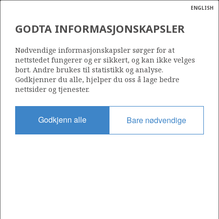
ENGLISH
Søk
N
P
MENY
GODTA INFORMASJONSKAPSLER
GASSRØRLEDNINGER PÅ
Ordlist
Energik
NORSK
Nødvendige informasjonskapsler sørger for at
nettstedet fungerer og er sikkert, og kan ikke velges
KONTINENTALSOKKEL
bort. Andre brukes til statistikk og analyse.
Godkjenner du alle, hjelper du oss å lage bedre
nettsider og tjenester.
Kilde: Oljedirektoratet
Godkjenn alle
Bare nødvendige