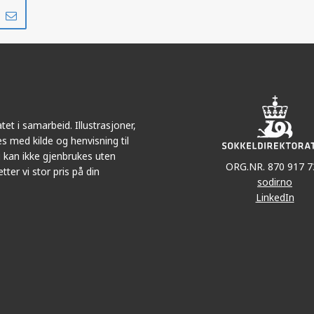
Del
Del
på
i
r
LinkedIn
e-
post
et i samarbeid. Illustrasjoner,
s med kilde og henvisning til
 kan ikke gjenbrukes uten
ORG.NR. 870 917 7
tter vi stor pris på din
sodir.no
LinkedIn