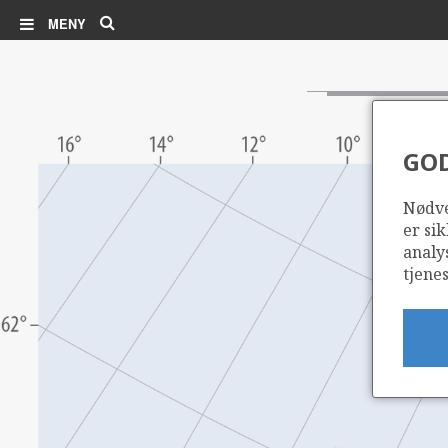
Søk
MENY
GO
Nødve
er sik
analy
tjenes