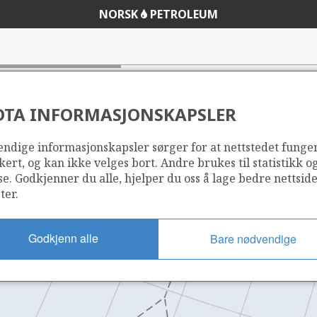
NORSK
PETROLEUM
DTA INFORMASJONSKAPSLER
ndige informasjonskapsler sørger for at nettstedet funge
kert, og kan ikke velges bort. Andre brukes til statistikk o
se. Godkjenner du alle, hjelper du oss å lage bedre nettsid
ter.
Godkjenn alle
Bare nødvendige