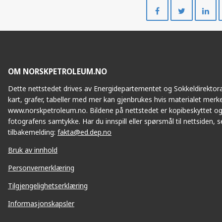
Del
Del
på
på
Facebook
Twitte
OM NORSKPETROLEUM.NO
Dette nettstedet drives av Energidepartementet og Sokkeldirektorat
kart, grafer, tabeller med mer kan gjenbrukes hvis materialet merke
www.norskpetroleum.no. Bildene på nettstedet er kopibeskyttet og
fotografens samtykke. Har du innspill eller spørsmål til nettsiden, se
tilbakemelding:
fakta@ed.dep.no
Bruk av innhold
Personvernerklæring
Tilgjengelighetserklæring
Informasjonskapsler