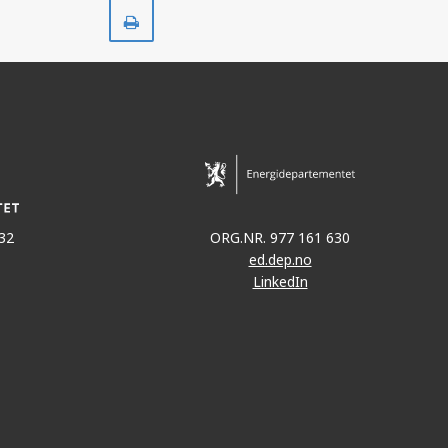
Skriv
ut
32
ORG.NR. 977 161 630
ed.dep.no
LinkedIn