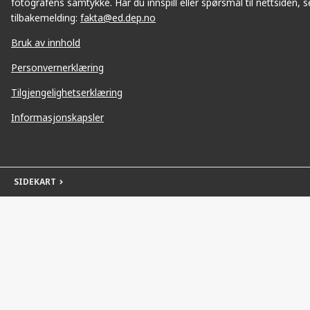
fotografens samtykke. Har du innspill eller spørsmål til nettsiden, se
tilbakemelding:
fakta@ed.dep.no
Bruk av innhold
Personvernerklæring
Tilgjengelighetserklæring
Informasjonskapsler
SIDEKART