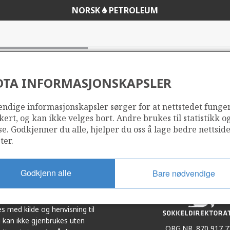
NORSK
PETROLEUM
DTA INFORMASJONSKAPSLER
ndige informasjonskapsler sørger for at nettstedet funge
Del
Del
kert, og kan ikke velges bort. Andre brukes til statistikk o
på
i
se. Godkjenner du alle, hjelper du oss å lage bedre nettsid
r
LinkedIn
e-
ter.
post
Godkjenn alle
Bare nødvendige
et i samarbeid. Illustrasjoner,
s med kilde og henvisning til
 kan ikke gjenbrukes uten
ORG.NR. 870 917 7