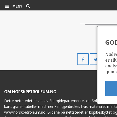
Søk
MENY
GO
Nødve
Del
Del
er sik
på
på
analy
Facebook
Twitte
tjenes
OM NORSKPETROLEUM.NO
Dette nettstedet drives av Energidepartementet og Sokkeldirektorat
kart, grafer, tabeller med mer kan gjenbrukes hvis materialet merke
www.norskpetroleum.no. Bildene på nettstedet er kopibeskyttet og