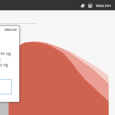
ENGLISH
Ordliste
Energikalkulato
ENGLISH
rer og
g
er og