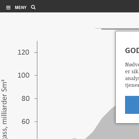
Søk
MENY
GO
Nødve
er sik
analy
tjenes