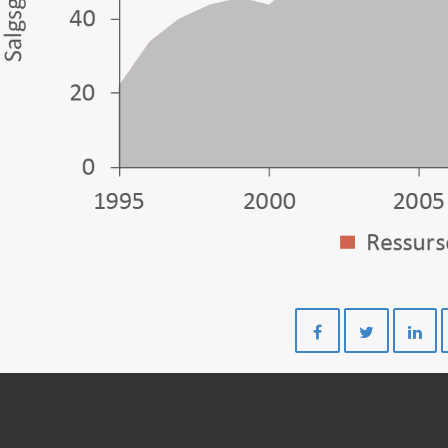
Del
Del
på
på
Facebook
Twitte