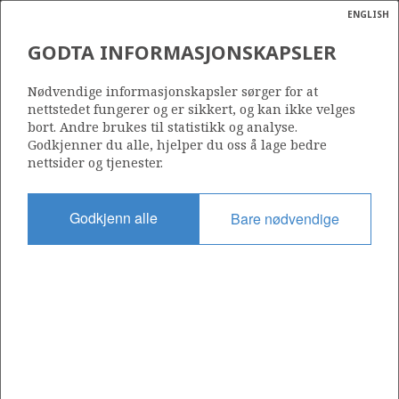
ENGLISH
Søk
N
P
MENY
GODTA INFORMASJONSKAPSLER
Ordlist
Energik
Nødvendige informasjonskapsler sørger for at
nettstedet fungerer og er sikkert, og kan ikke velges
bort. Andre brukes til statistikk og analyse.
Godkjenner du alle, hjelper du oss å lage bedre
nettsider og tjenester.
Del
Del
Del
Del
Sk
på
på
på
i
ut
Godkjenn alle
Bare nødvendige
Facebook
Twitter
LinkedIn
e-
post
OM NORSKPETROLEUM.NO
Dette nettstedet drives av Energidepartementet og
Sokkeldirektoratet i samarbeid. Illustrasjoner, kart, grafer, tabeller
med mer kan gjenbrukes hvis materialet merkes med kilde og
henvisning til www.norskpetroleum.no. Bildene på nettstedet er