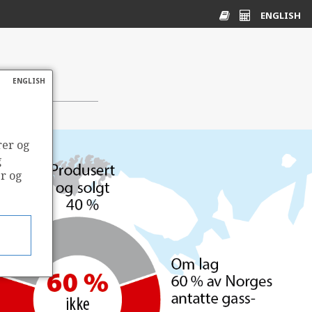
ENGLISH
Ordliste
Energikalkulato
ENGLISH
rer og
g
er og