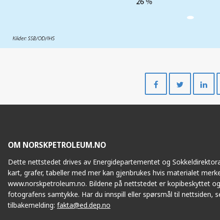
Del
Del
på
på
Facebook
Twitte
OM NORSKPETROLEUM.NO
Dette nettstedet drives av Energidepartementet og Sokkeldirektorat
kart, grafer, tabeller med mer kan gjenbrukes hvis materialet merke
www.norskpetroleum.no. Bildene på nettstedet er kopibeskyttet og
fotografens samtykke. Har du innspill eller spørsmål til nettsiden, se
tilbakemelding:
fakta@ed.dep.no