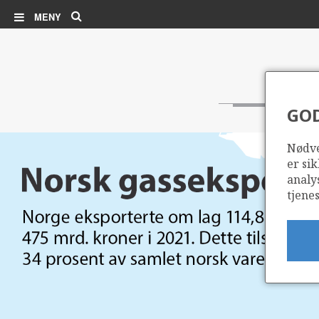
Søk
MENY
GO
Nødve
er sik
analy
tjenes