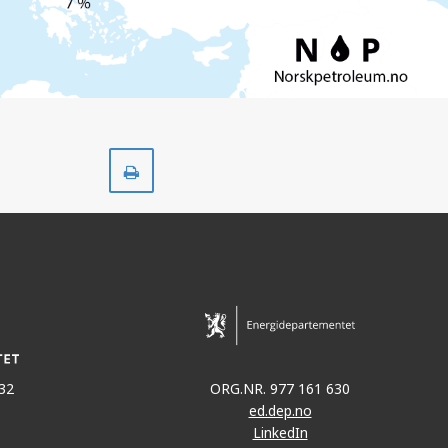
Skriv
ut
32
ORG.NR. 977 161 630
ed.dep.no
LinkedIn