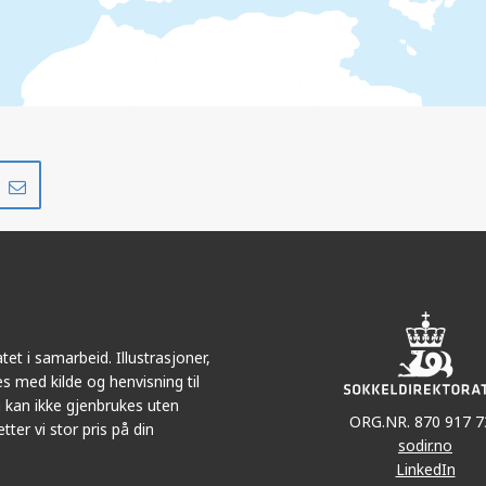
Del
Del
på
i
r
LinkedIn
e-
post
et i samarbeid. Illustrasjoner,
s med kilde og henvisning til
 kan ikke gjenbrukes uten
ORG.NR. 870 917 7
tter vi stor pris på din
sodir.no
LinkedIn