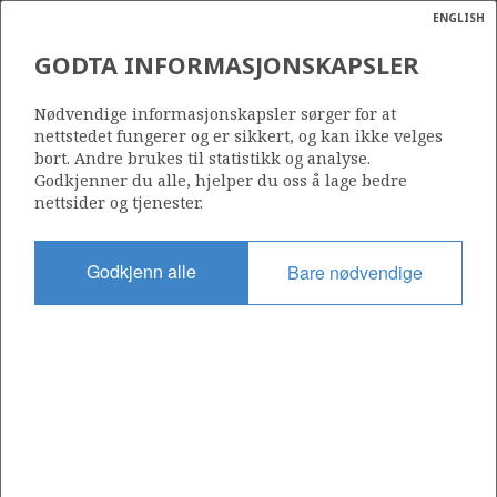
ENGLISH
Søk
N
P
MENY
GODTA INFORMASJONSKAPSLER
Ordlist
Energik
Nødvendige informasjonskapsler sørger for at
nettstedet fungerer og er sikkert, og kan ikke velges
bort. Andre brukes til statistikk og analyse.
Godkjenner du alle, hjelper du oss å lage bedre
nettsider og tjenester.
Del
Del
Del
Del
Sk
på
på
på
i
ut
Godkjenn alle
Bare nødvendige
Facebook
Twitter
LinkedIn
e-
post
OM NORSKPETROLEUM.NO
Dette nettstedet drives av Energidepartementet og
Sokkeldirektoratet i samarbeid. Illustrasjoner, kart, grafer, tabeller
med mer kan gjenbrukes hvis materialet merkes med kilde og
henvisning til www.norskpetroleum.no. Bildene på nettstedet er