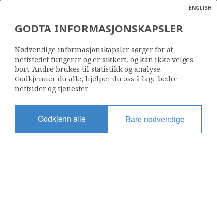
ENGLISH
Søk
N
P
MENY
GODTA INFORMASJONSKAPSLER
Ordlist
Energik
Nødvendige informasjonskapsler sørger for at
nettstedet fungerer og er sikkert, og kan ikke velges
bort. Andre brukes til statistikk og analyse.
Godkjenner du alle, hjelper du oss å lage bedre
nettsider og tjenester.
Del
Del
Del
Del
Sk
på
på
på
i
ut
Godkjenn alle
Bare nødvendige
Facebook
Twitter
LinkedIn
e-
post
OM NORSKPETROLEUM.NO
Dette nettstedet drives av Energidepartementet og
Sokkeldirektoratet i samarbeid. Illustrasjoner, kart, grafer, tabeller
med mer kan gjenbrukes hvis materialet merkes med kilde og
henvisning til www.norskpetroleum.no. Bildene på nettstedet er