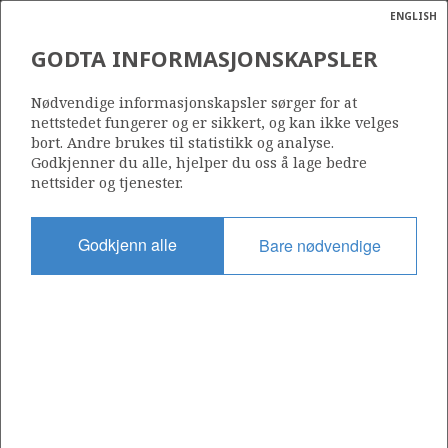
ENGLISH
Søk
N
P
MENY
GODTA INFORMASJONSKAPSLER
Ordlist
Energik
Nødvendige informasjonskapsler sørger for at
nettstedet fungerer og er sikkert, og kan ikke velges
bort. Andre brukes til statistikk og analyse.
Godkjenner du alle, hjelper du oss å lage bedre
nettsider og tjenester.
Godkjenn alle
Bare nødvendige
Del
Del
Del
Del
Sk