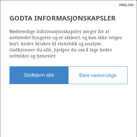
ENGLISH
Søk
N
P
MENY
GODTA INFORMASJONSKAPSLER
Ordlist
Energik
Nødvendige informasjonskapsler sørger for at
nettstedet fungerer og er sikkert, og kan ikke velges
bort. Andre brukes til statistikk og analyse.
Godkjenner du alle, hjelper du oss å lage bedre
nettsider og tjenester.
Del
Del
Del
Del
Sk
på
på
på
i
ut
Godkjenn alle
Bare nødvendige
Facebook
Twitter
LinkedIn
e-
post
OM NORSKPETROLEUM.NO
Dette nettstedet drives av Energidepartementet og
Sokkeldirektoratet i samarbeid. Illustrasjoner, kart, grafer, tabeller
med mer kan gjenbrukes hvis materialet merkes med kilde og
henvisning til www.norskpetroleum.no. Bildene på nettstedet er