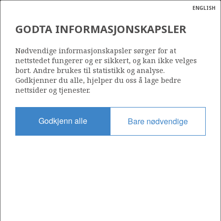
ENGLISH
Søk
N
P
MENY
GODTA INFORMASJONSKAPSLER
Ordlist
Energik
Nødvendige informasjonskapsler sørger for at
nettstedet fungerer og er sikkert, og kan ikke velges
bort. Andre brukes til statistikk og analyse.
Godkjenner du alle, hjelper du oss å lage bedre
nettsider og tjenester.
Del
Del
Del
Del
Sk
på
på
på
i
ut
Godkjenn alle
Bare nødvendige
Facebook
Twitter
LinkedIn
e-
post
OM NORSKPETROLEUM.NO
Dette nettstedet drives av Energidepartementet og
Sokkeldirektoratet i samarbeid. Illustrasjoner, kart, grafer, tabeller
med mer kan gjenbrukes hvis materialet merkes med kilde og
henvisning til www.norskpetroleum.no. Bildene på nettstedet er