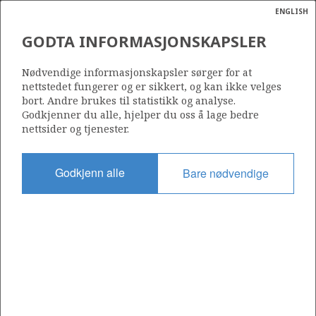
ENGLISH
Søk
N
P
MENY
GODTA INFORMASJONSKAPSLER
BILDE AV GASSBEHANDLINGS-
Ordlist
Energik
OG KONDENSATANLEGGET PÅ
Nødvendige informasjonskapsler sørger for at
nettstedet fungerer og er sikkert, og kan ikke velges
KÅRSTØ
bort. Andre brukes til statistikk og analyse.
Godkjenner du alle, hjelper du oss å lage bedre
nettsider og tjenester.
Foto: Øyvind Hagen (Gassco)
Godkjenn alle
Bare nødvendige