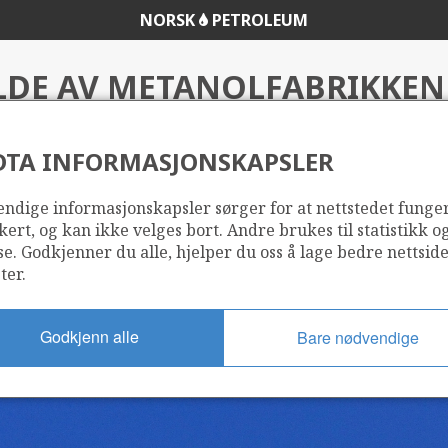
NORSK
PETROLEUM
LDE AV METANOLFABRIKKEN
TJELDBERGODDEN
DTA INFORMASJONSKAPSLER
ndige informasjonskapsler sørger for at nettstedet funge
 (Statoil)
kert, og kan ikke velges bort. Andre brukes til statistikk o
se. Godkjenner du alle, hjelper du oss å lage bedre nettsid
ter.
Godkjenn alle
Bare nødvendige