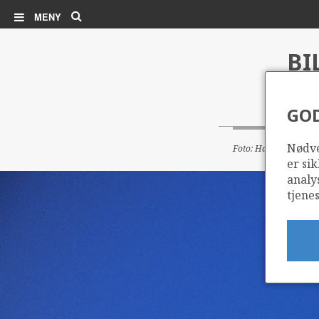
Søk
MENY
BI
GO
Nødve
Foto: Harald Pettersen
er sik
analy
tjenes