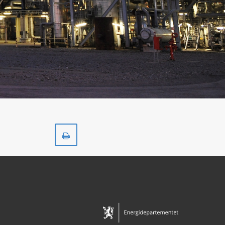
Skriv
ut