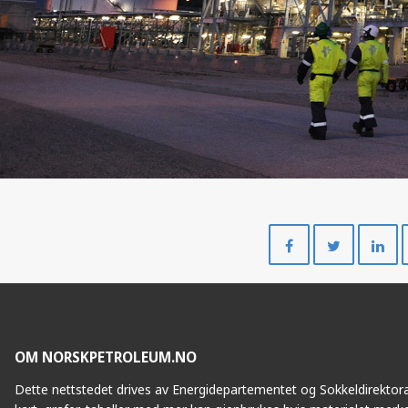
Del
Del
på
på
Facebook
Twitte
OM NORSKPETROLEUM.NO
Dette nettstedet drives av Energidepartementet og Sokkeldirektorat