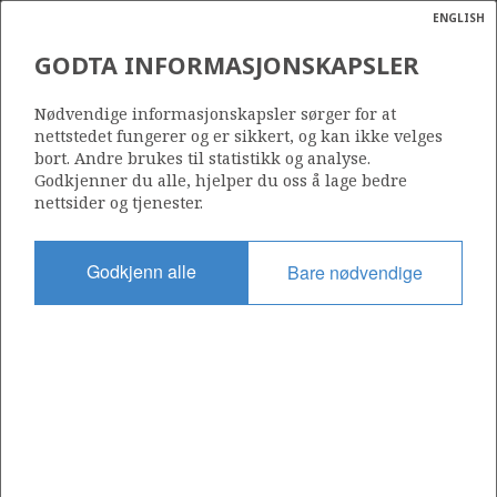
ENGLISH
Søk
N
P
MENY
GODTA INFORMASJONSKAPSLER
Ordlist
Energik
Nødvendige informasjonskapsler sørger for at
nettstedet fungerer og er sikkert, og kan ikke velges
bort. Andre brukes til statistikk og analyse.
Godkjenner du alle, hjelper du oss å lage bedre
nettsider og tjenester.
Del
Del
Del
Del
Sk
på
på
på
i
ut
Godkjenn alle
Bare nødvendige
Facebook
Twitter
LinkedIn
e-
post
OM NORSKPETROLEUM.NO
Dette nettstedet drives av Energidepartementet og
Sokkeldirektoratet i samarbeid. Illustrasjoner, kart, grafer, tabeller
med mer kan gjenbrukes hvis materialet merkes med kilde og
henvisning til www.norskpetroleum.no. Bildene på nettstedet er