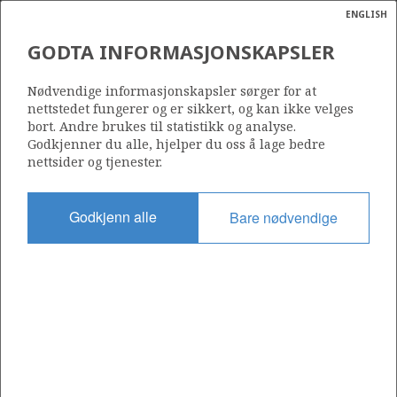
ENGLISH
Søk
N
P
MENY
GODTA INFORMASJONSKAPSLER
Ordlist
Energik
Nødvendige informasjonskapsler sørger for at
nettstedet fungerer og er sikkert, og kan ikke velges
bort. Andre brukes til statistikk og analyse.
Godkjenner du alle, hjelper du oss å lage bedre
nettsider og tjenester.
Del
Del
Del
Del
Sk
på
på
på
i
ut
Godkjenn alle
Bare nødvendige
Facebook
Twitter
LinkedIn
e-
post
OM NORSKPETROLEUM.NO
Dette nettstedet drives av Energidepartementet og
Sokkeldirektoratet i samarbeid. Illustrasjoner, kart, grafer, tabeller
med mer kan gjenbrukes hvis materialet merkes med kilde og
henvisning til www.norskpetroleum.no. Bildene på nettstedet er