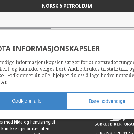
NORSK
PETROLEUM
DTA INFORMASJONSKAPSLER
ndige informasjonskapsler sørger for at nettstedet funge
Del
Del
kert, og kan ikke velges bort. Andre brukes til statistikk o
på
i
se. Godkjenner du alle, hjelper du oss å lage bedre nettsid
r
LinkedIn
e-
ter.
post
Godkjenn alle
Bare nødvendige
et i samarbeid. Illustrasjoner,
s med kilde og henvisning til
 kan ikke gjenbrukes uten
ORG.NR. 870 917 7