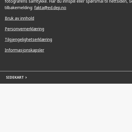
fotografens samtykke. Har du innspill eller spørsmål til nettsiden, se
tilbakemelding:
fakta@ed.dep.no
Bruk av innhold
Personvernerklæring
Tilgjengelighetserklæring
Informasjonskapsler
SIDEKART