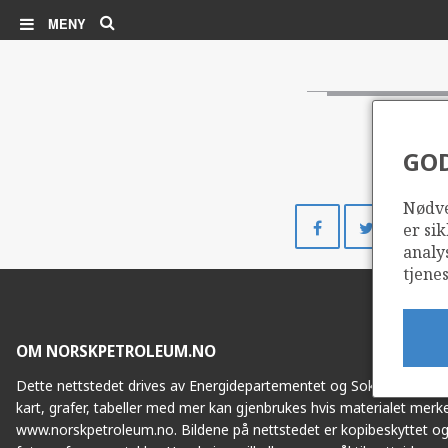
Søk
MENY
GO
Nødve
Del
Del
er sik
på
på
analy
Facebook
Twitte
tjenes
OM NORSKPETROLEUM.NO
Dette nettstedet drives av Energidepartementet og Sokkeldirektorat
kart, grafer, tabeller med mer kan gjenbrukes hvis materialet merke
www.norskpetroleum.no. Bildene på nettstedet er kopibeskyttet og