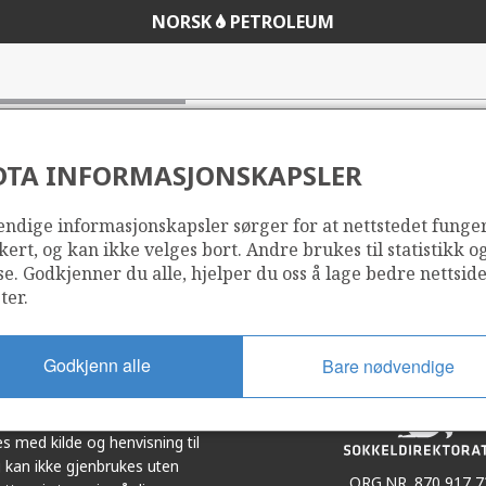
NORSK
PETROLEUM
DTA INFORMASJONSKAPSLER
ndige informasjonskapsler sørger for at nettstedet funge
Del
Del
kert, og kan ikke velges bort. Andre brukes til statistikk o
på
i
se. Godkjenner du alle, hjelper du oss å lage bedre nettsid
r
LinkedIn
e-
ter.
post
Godkjenn alle
Bare nødvendige
et i samarbeid. Illustrasjoner,
s med kilde og henvisning til
 kan ikke gjenbrukes uten
ORG.NR. 870 917 7