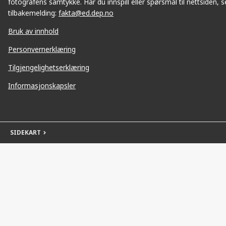
fotografens samtykke. Har du innspill eller spørsmål til nettsiden, se
tilbakemelding:
fakta@ed.dep.no
Bruk av innhold
Personvernerklæring
Tilgjengelighetserklæring
Informasjonskapsler
SIDEKART