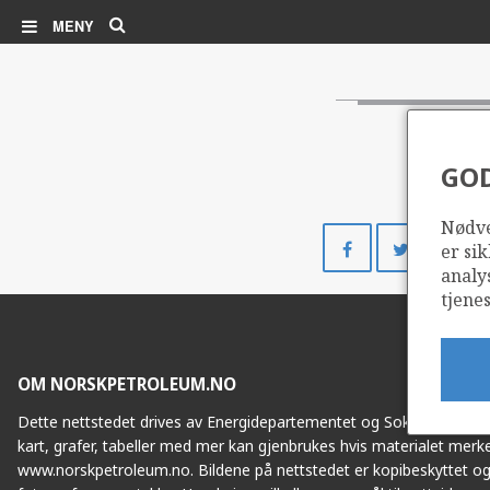
Søk
MENY
GO
Nødve
Del
Del
er sik
på
på
analy
Facebook
Twitte
tjenes
OM NORSKPETROLEUM.NO
Dette nettstedet drives av Energidepartementet og Sokkeldirektorat
kart, grafer, tabeller med mer kan gjenbrukes hvis materialet merke
www.norskpetroleum.no. Bildene på nettstedet er kopibeskyttet og