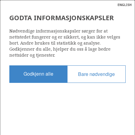
ENGLISH
Søk
N
P
MENY
GODTA INFORMASJONSKAPSLER
Ordlist
Energik
Nødvendige informasjonskapsler sørger for at
nettstedet fungerer og er sikkert, og kan ikke velges
bort. Andre brukes til statistikk og analyse.
Godkjenner du alle, hjelper du oss å lage bedre
nettsider og tjenester.
Del
Del
Del
Del
Sk
på
på
på
i
ut
Godkjenn alle
Bare nødvendige
Facebook
Twitter
LinkedIn
e-
post
OM NORSKPETROLEUM.NO
Dette nettstedet drives av Energidepartementet og
Sokkeldirektoratet i samarbeid. Illustrasjoner, kart, grafer, tabeller
med mer kan gjenbrukes hvis materialet merkes med kilde og
henvisning til www.norskpetroleum.no. Bildene på nettstedet er