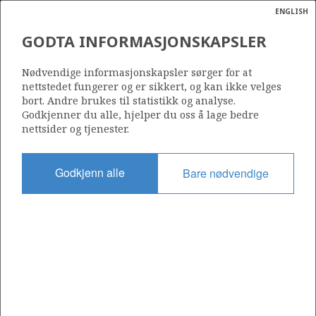
ENGLISH
Søk
N
P
MENY
GODTA INFORMASJONSKAPSLER
Ordlist
Energik
Nødvendige informasjonskapsler sørger for at
Kilde: Oljedirektoratet
nettstedet fungerer og er sikkert, og kan ikke velges
bort. Andre brukes til statistikk og analyse.
Godkjenner du alle, hjelper du oss å lage bedre
nettsider og tjenester.
Godkjenn alle
Bare nødvendige