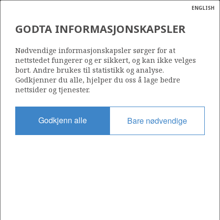
ENGLISH
Søk
N
P
MENY
GODTA INFORMASJONSKAPSLER
Ordlist
Energik
Nødvendige informasjonskapsler sørger for at
nettstedet fungerer og er sikkert, og kan ikke velges
bort. Andre brukes til statistikk og analyse.
Godkjenner du alle, hjelper du oss å lage bedre
nettsider og tjenester.
Godkjenn alle
Bare nødvendige