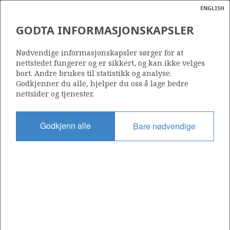
ENGLISH
Søk
N
P
MENY
GODTA INFORMASJONSKAPSLER
ÅSGARD SUBSEA
Ordlist
Energik
COMPRESSION TEMPLATE
Nødvendige informasjonskapsler sørger for at
nettstedet fungerer og er sikkert, og kan ikke velges
bort. Andre brukes til statistikk og analyse.
Godkjenner du alle, hjelper du oss å lage bedre
nettsider og tjenester.
Foto: Øyvind Hagen - Statoil
Godkjenn alle
Bare nødvendige