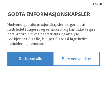
ENGLISH
Søk
N
P
MENY
GODTA INFORMASJONSKAPSLER
BILDE AV EKOFISK-SENTERET
Ordlist
Energik
Nødvendige informasjonskapsler sørger for at
nettstedet fungerer og er sikkert, og kan ikke velges
bort. Andre brukes til statistikk og analyse.
Godkjenner du alle, hjelper du oss å lage bedre
Foto: ConocoPhillips
nettsider og tjenester.
Godkjenn alle
Bare nødvendige