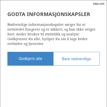
ENGLISH
Søk
N
P
MENY
GODTA INFORMASJONSKAPSLER
MAERSK INTERCEPTOR
Ordlist
Energik
Nødvendige informasjonskapsler sørger for at
nettstedet fungerer og er sikkert, og kan ikke velges
bort. Andre brukes til statistikk og analyse.
Godkjenner du alle, hjelper du oss å lage bedre
Foto: Det Norske
nettsider og tjenester.
Godkjenn alle
Bare nødvendige