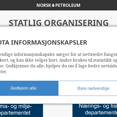
NORSK
PETROLEUM
STATLIG ORGANISERING
DTA INFORMASJONSKAPSLER
ndige informasjonskapsler sørger for at nettstedet funge
kert, og kan ikke velges bort. Andre brukes til statistikk o
se. Godkjenner du alle, hjelper du oss å lage bedre nettsid
ter.
Godkjenn alle
Bare nødvendige