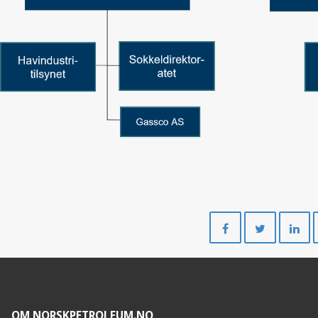
Del
Del
på
på
Facebook
Twitte
OM NORSKPETROLEUM.NO