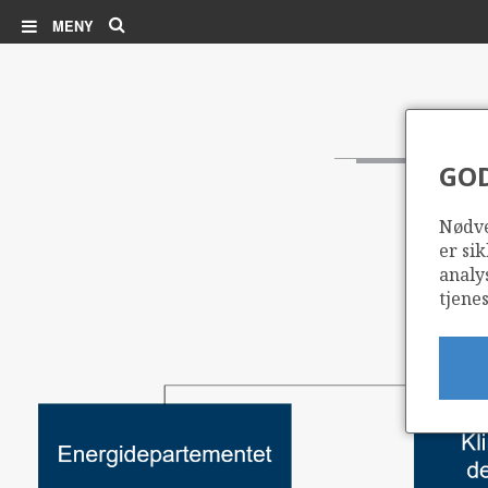
Søk
MENY
GO
Nødve
er sik
analy
tjenes