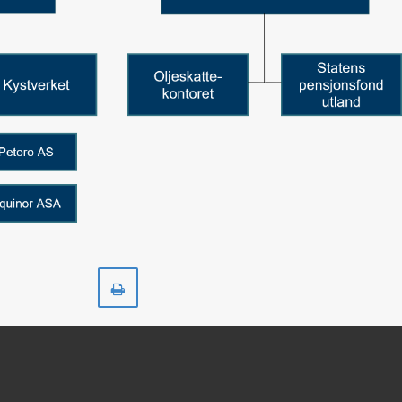
Skriv
ut