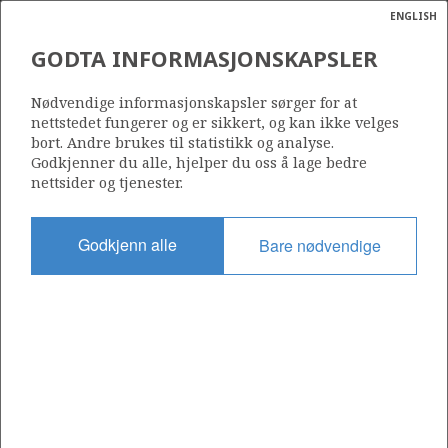
ENGLISH
Søk
N
P
MENY
GODTA INFORMASJONSKAPSLER
PRODUKSJONSSTART (OG
Ordlist
Energik
FUNNÅR) FOR STORE OG
Nødvendige informasjonskapsler sørger for at
nettstedet fungerer og er sikkert, og kan ikke velges
VIKTIGE FELT PÅ NORSK
bort. Andre brukes til statistikk og analyse.
SOKKEL
Godkjenner du alle, hjelper du oss å lage bedre
nettsider og tjenester.
Godkjenn alle
Bare nødvendige
Kilde: Sokkeldirektoratet
Del
Del
Del
Del
Sk
på
på
på
i
ut