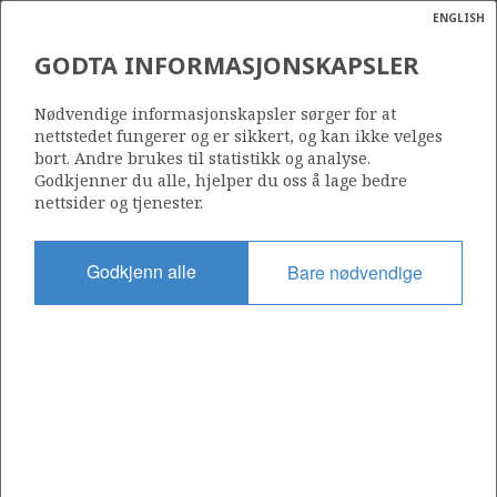
ENGLISH
Søk
N
P
MENY
GODTA INFORMASJONSKAPSLER
SOKKELKARTET 2022
Ordlist
Energik
Nødvendige informasjonskapsler sørger for at
nettstedet fungerer og er sikkert, og kan ikke velges
bort. Andre brukes til statistikk og analyse.
Godkjenner du alle, hjelper du oss å lage bedre
nettsider og tjenester.
Godkjenn alle
Bare nødvendige