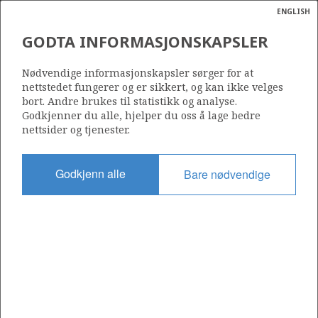
ENGLISH
Søk
N
P
MENY
GODTA INFORMASJONSKAPSLER
SOKKELKARTET 2025
Ordlist
Energik
Nødvendige informasjonskapsler sørger for at
nettstedet fungerer og er sikkert, og kan ikke velges
bort. Andre brukes til statistikk og analyse.
Godkjenner du alle, hjelper du oss å lage bedre
Kilde: Sokkeldirektoratet
nettsider og tjenester.
Godkjenn alle
Bare nødvendige