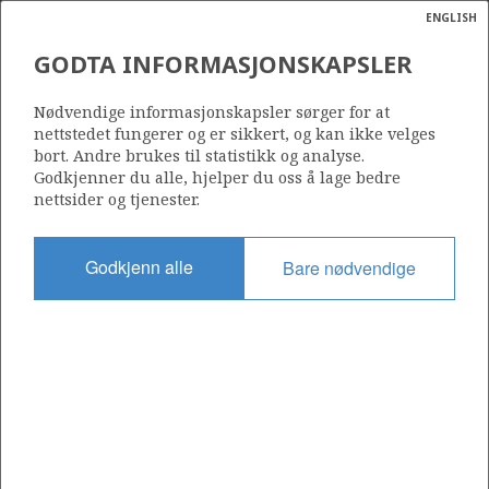
ENGLISH
Søk
N
P
MENY
GODTA INFORMASJONSKAPSLER
VALHALL PLATTFORMENE
Ordlist
Energik
Nødvendige informasjonskapsler sørger for at
nettstedet fungerer og er sikkert, og kan ikke velges
bort. Andre brukes til statistikk og analyse.
Godkjenner du alle, hjelper du oss å lage bedre
Foto:BP
nettsider og tjenester.
Godkjenn alle
Bare nødvendige
Del
Del
Del
Del
Sk
på
på
på
i
ut
Facebook
Twitter
LinkedIn
e-