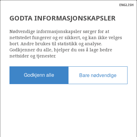
ENGLISH
Søk
N
P
MENY
GODTA INFORMASJONSKAPSLER
Ordlist
Energik
Nødvendige informasjonskapsler sørger for at
nettstedet fungerer og er sikkert, og kan ikke velges
bort. Andre brukes til statistikk og analyse.
Godkjenner du alle, hjelper du oss å lage bedre
nettsider og tjenester.
Godkjenn alle
Bare nødvendige