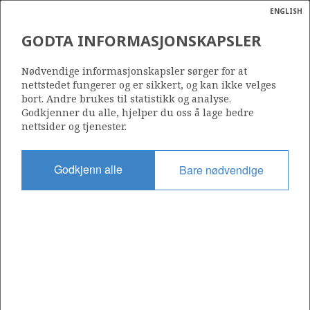
ENGLISH
Søk
N
P
MENY
GODTA INFORMASJONSKAPSLER
FELT OG FUNN I NORDSJØEN
Ordlist
Energik
Nødvendige informasjonskapsler sørger for at
nettstedet fungerer og er sikkert, og kan ikke velges
bort. Andre brukes til statistikk og analyse.
Godkjenner du alle, hjelper du oss å lage bedre
Kilde: Sokkeldirektoratet Source: Norwegian Offshore Directorate
nettsider og tjenester.
Godkjenn alle
Bare nødvendige