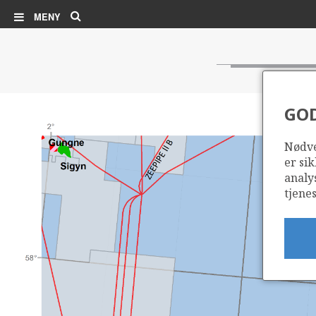
Søk
MENY
GO
Nødve
er sik
analy
tjenes