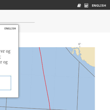
ENGLISH
Ordliste
Energikalkulato
ENGLISH
rer og
g
er og