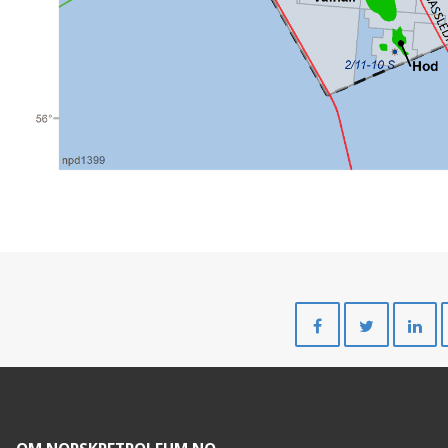
Del
Del
på
på
Facebook
Twitte