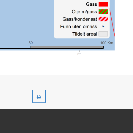
Skriv
ut