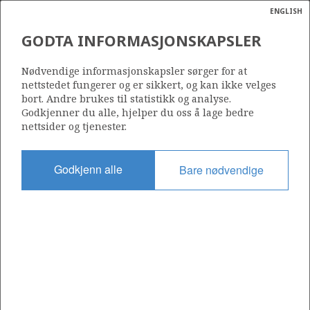
ENGLISH
Søk
N
P
MENY
GODTA INFORMASJONSKAPSLER
Ordlist
Energik
Nødvendige informasjonskapsler sørger for at
nettstedet fungerer og er sikkert, og kan ikke velges
bort. Andre brukes til statistikk og analyse.
Godkjenner du alle, hjelper du oss å lage bedre
nettsider og tjenester.
Godkjenn alle
Bare nødvendige