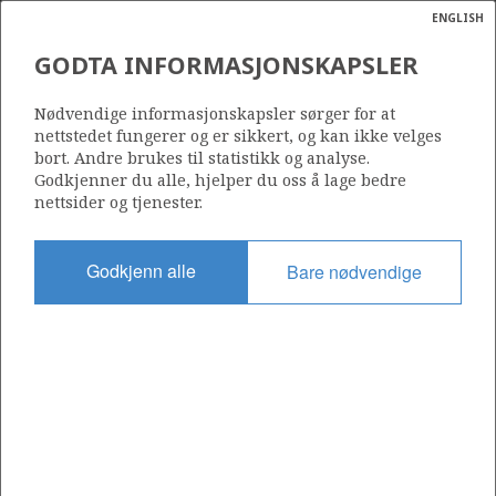
ENGLISH
Søk
N
P
MENY
GODTA INFORMASJONSKAPSLER
Ordlist
Energik
Nødvendige informasjonskapsler sørger for at
nettstedet fungerer og er sikkert, og kan ikke velges
bort. Andre brukes til statistikk og analyse.
Godkjenner du alle, hjelper du oss å lage bedre
nettsider og tjenester.
Godkjenn alle
Bare nødvendige