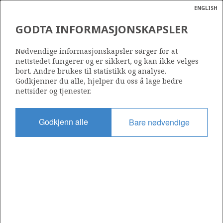
ENGLISH
Søk
N
P
MENY
GODTA INFORMASJONSKAPSLER
Ordlist
Energik
Nødvendige informasjonskapsler sørger for at
nettstedet fungerer og er sikkert, og kan ikke velges
bort. Andre brukes til statistikk og analyse.
Godkjenner du alle, hjelper du oss å lage bedre
nettsider og tjenester.
Godkjenn alle
Bare nødvendige