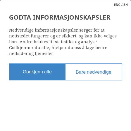
ENGLISH
Søk
N
P
MENY
GODTA INFORMASJONSKAPSLER
Ordlist
Energik
Nødvendige informasjonskapsler sørger for at
Source: Norwegian Petroleum Directorate
nettstedet fungerer og er sikkert, og kan ikke velges
bort. Andre brukes til statistikk og analyse.
Godkjenner du alle, hjelper du oss å lage bedre
nettsider og tjenester.
Godkjenn alle
Bare nødvendige