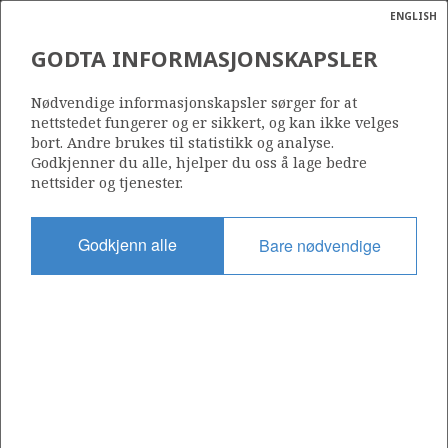
ENGLISH
Søk
N
P
MENY
GODTA INFORMASJONSKAPSLER
Ordlist
Energik
Nødvendige informasjonskapsler sørger for at
nettstedet fungerer og er sikkert, og kan ikke velges
bort. Andre brukes til statistikk og analyse.
Godkjenner du alle, hjelper du oss å lage bedre
nettsider og tjenester.
Godkjenn alle
Bare nødvendige