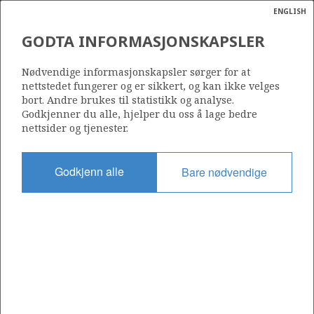
ENGLISH
Søk
N
P
MENY
GODTA INFORMASJONSKAPSLER
Ordlist
Energik
Nødvendige informasjonskapsler sørger for at
nettstedet fungerer og er sikkert, og kan ikke velges
bort. Andre brukes til statistikk og analyse.
Godkjenner du alle, hjelper du oss å lage bedre
nettsider og tjenester.
Godkjenn alle
Bare nødvendige