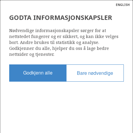
ENGLISH
Søk
N
P
MENY
GODTA INFORMASJONSKAPSLER
Ordlist
Energik
Nødvendige informasjonskapsler sørger for at
nettstedet fungerer og er sikkert, og kan ikke velges
bort. Andre brukes til statistikk og analyse.
Godkjenner du alle, hjelper du oss å lage bedre
nettsider og tjenester.
Godkjenn alle
Bare nødvendige