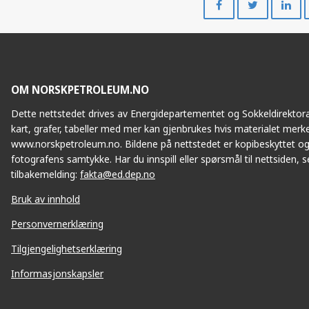
på
på
Facebook
Twitte
OM NORSKPETROLEUM.NO
Dette nettstedet drives av Energidepartementet og Sokkeldirektorat
kart, grafer, tabeller med mer kan gjenbrukes hvis materialet merke
www.norskpetroleum.no. Bildene på nettstedet er kopibeskyttet og
fotografens samtykke. Har du innspill eller spørsmål til nettsiden, se
tilbakemelding:
fakta@ed.dep.no
Bruk av innhold
Personvernerklæring
Tilgjengelighetserklæring
Informasjonskapsler