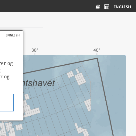
ENGLISH
Ordliste
Energikalkulato
ENGLISH
rer og
g
er og