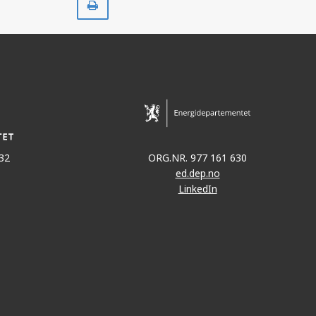
ut
32
ORG.NR. 977 161 630
ed.dep.no
LinkedIn