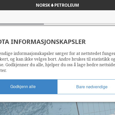
NORSK
PETROLEUM
t
DTA INFORMASJONSKAPSLER
ndige informasjonskapsler sørger for at nettstedet funge
kert, og kan ikke velges bort. Andre brukes til statistikk o
se. Godkjenner du alle, hjelper du oss å lage bedre nettsid
ter.
Godkjenn alle
Bare nødvendige