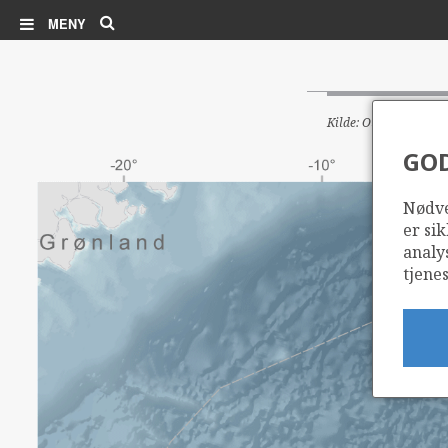
Søk
MENY
Kilde: Oljedirektorate
GO
Nødve
er sik
analy
tjenes