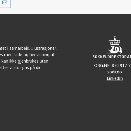
på
i
r
LinkedIn
e-
post
et i samarbeid. Illustrasjoner,
s med kilde og henvisning til
 kan ikke gjenbrukes uten
ORG.NR. 870 917 7
tter vi stor pris på din
sodir.no
LinkedIn