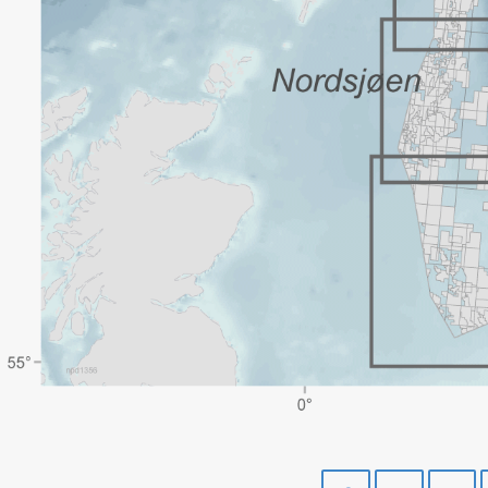
Del
Del