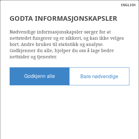
ENGLISH
Søk
N
P
MENY
GODTA INFORMASJONSKAPSLER
Ordlist
Energik
Nødvendige informasjonskapsler sørger for at
Kilde: Oljedirektoratet
nettstedet fungerer og er sikkert, og kan ikke velges
bort. Andre brukes til statistikk og analyse.
Godkjenner du alle, hjelper du oss å lage bedre
nettsider og tjenester.
Godkjenn alle
Bare nødvendige