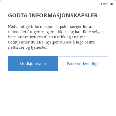
ENGLISH
Søk
N
P
MENY
GODTA INFORMASJONSKAPSLER
ACERGY PIPER LEGGER
Ordlist
Energik
LANGELED VED SLEIPNER
Nødvendige informasjonskapsler sørger for at
nettstedet fungerer og er sikkert, og kan ikke velges
ØST-FELTET
bort. Andre brukes til statistikk og analyse.
Godkjenner du alle, hjelper du oss å lage bedre
nettsider og tjenester.
Foto: Kim Laland/Statoil
Godkjenn alle
Bare nødvendige