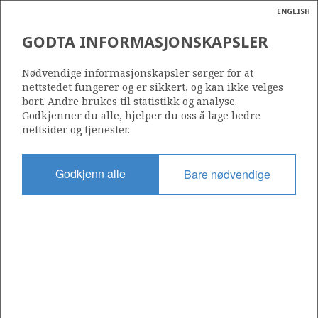
ENGLISH
Søk
N
P
MENY
GODTA INFORMASJONSKAPSLER
Ordlist
Energik
Nødvendige informasjonskapsler sørger for at
nettstedet fungerer og er sikkert, og kan ikke velges
bort. Andre brukes til statistikk og analyse.
Godkjenner du alle, hjelper du oss å lage bedre
nettsider og tjenester.
Del
Del
Del
Del
Sk
på
på
på
i
ut
Godkjenn alle
Bare nødvendige
Facebook
Twitter
LinkedIn
e-
post
OM NORSKPETROLEUM.NO
Dette nettstedet drives av Energidepartementet og
Sokkeldirektoratet i samarbeid. Illustrasjoner, kart, grafer, tabeller
med mer kan gjenbrukes hvis materialet merkes med kilde og
henvisning til www.norskpetroleum.no. Bildene på nettstedet er