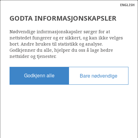
ENGLISH
Søk
N
P
MENY
GODTA INFORMASJONSKAPSLER
Ordlist
Energik
Nødvendige informasjonskapsler sørger for at
nettstedet fungerer og er sikkert, og kan ikke velges
bort. Andre brukes til statistikk og analyse.
Godkjenner du alle, hjelper du oss å lage bedre
nettsider og tjenester.
Del
Del
Del
Del
Sk
på
på
på
i
ut
Godkjenn alle
Bare nødvendige
Facebook
Twitter
LinkedIn
e-
post
OM NORSKPETROLEUM.NO
Dette nettstedet drives av Energidepartementet og
Sokkeldirektoratet i samarbeid. Illustrasjoner, kart, grafer, tabeller
med mer kan gjenbrukes hvis materialet merkes med kilde og
henvisning til www.norskpetroleum.no. Bildene på nettstedet er