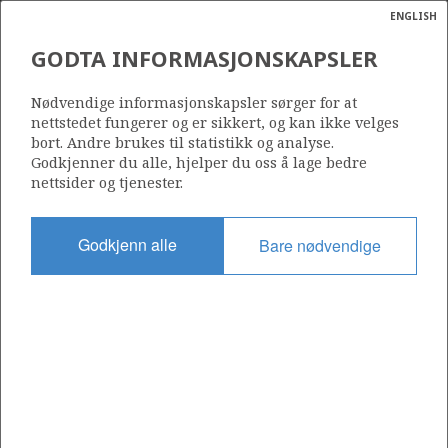
ENGLISH
Søk
N
P
MENY
GODTA INFORMASJONSKAPSLER
Ordlist
Energik
Nødvendige informasjonskapsler sørger for at
nettstedet fungerer og er sikkert, og kan ikke velges
bort. Andre brukes til statistikk og analyse.
Godkjenner du alle, hjelper du oss å lage bedre
nettsider og tjenester.
Del
Del
Del
Del
Sk
på
på
på
i
ut
Godkjenn alle
Bare nødvendige
Facebook
Twitter
LinkedIn
e-
post
OM NORSKPETROLEUM.NO
Dette nettstedet drives av Energidepartementet og
Sokkeldirektoratet i samarbeid. Illustrasjoner, kart, grafer, tabeller
med mer kan gjenbrukes hvis materialet merkes med kilde og
henvisning til www.norskpetroleum.no. Bildene på nettstedet er