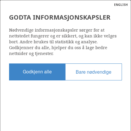
ENGLISH
Søk
N
P
MENY
GODTA INFORMASJONSKAPSLER
Ordlist
Energik
Nødvendige informasjonskapsler sørger for at
Petroleumsproduksjon
nettstedet fungerer og er sikkert, og kan ikke velges
bort. Andre brukes til statistikk og analyse.
Godkjenner du alle, hjelper du oss å lage bedre
nettsider og tjenester.
Del
Del
Del
Del
Sk
Godkjenn alle
Bare nødvendige
på
på
på
i
ut
Facebook
Twitter
LinkedIn
e-
post
OM NORSKPETROLEUM.NO
Dette nettstedet drives av Energidepartementet og
Sokkeldirektoratet i samarbeid. Illustrasjoner, kart, grafer, tabeller
med mer kan gjenbrukes hvis materialet merkes med kilde og