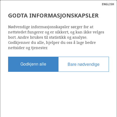
ENGLISH
Søk
N
P
MENY
GODTA INFORMASJONSKAPSLER
JOHAN SVERDRUP
Ordlist
Energik
INNRETNINGENE
Nødvendige informasjonskapsler sørger for at
nettstedet fungerer og er sikkert, og kan ikke velges
bort. Andre brukes til statistikk og analyse.
Godkjenner du alle, hjelper du oss å lage bedre
nettsider og tjenester.
Godkjenn alle
Bare nødvendige
Del
Del
Del
Del
Sk