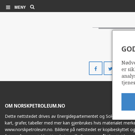
Søk
MENY
GO
Nødve
Del
Del
er sik
på
på
analy
Facebook
Twitte
tjenes
OM NORSKPETROLEUM.NO
Dette nettstedet drives av Energidepartementet og Sokkeldirektorat
kart, grafer, tabeller med mer kan gjenbrukes hvis materialet merke
www.norskpetroleum.no. Bildene på nettstedet er kopibeskyttet og