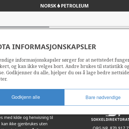
NORSK
PETROLEUM
DTA INFORMASJONSKAPSLER
ndige informasjonskapsler sørger for at nettstedet funge
Del
Del
kert, og kan ikke velges bort. Andre brukes til statistikk o
på
i
se. Godkjenner du alle, hjelper du oss å lage bedre nettsid
r
LinkedIn
e-
ter.
post
Godkjenn alle
Bare nødvendige
et i samarbeid. Illustrasjoner,
s med kilde og henvisning til
 kan ikke gjenbrukes uten
ORG.NR. 870 917 7