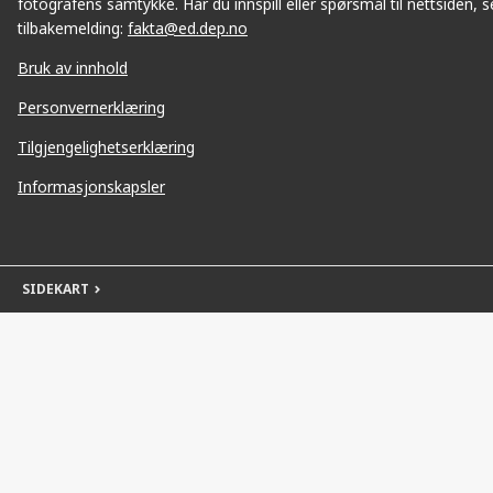
fotografens samtykke. Har du innspill eller spørsmål til nettsiden, se
tilbakemelding:
fakta@ed.dep.no
Bruk av innhold
Personvernerklæring
Tilgjengelighetserklæring
Informasjonskapsler
SIDEKART