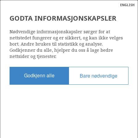
ENGLISH
Søk
N
P
MENY
GODTA INFORMASJONSKAPSLER
Ordlist
Energik
Nødvendige informasjonskapsler sørger for at
nettstedet fungerer og er sikkert, og kan ikke velges
bort. Andre brukes til statistikk og analyse.
Godkjenner du alle, hjelper du oss å lage bedre
nettsider og tjenester.
Del
Del
Del
Del
Sk
på
på
på
i
ut
Godkjenn alle
Bare nødvendige
Facebook
Twitter
LinkedIn
e-
post
OM NORSKPETROLEUM.NO
Dette nettstedet drives av Energidepartementet og
Sokkeldirektoratet i samarbeid. Illustrasjoner, kart, grafer, tabeller
med mer kan gjenbrukes hvis materialet merkes med kilde og
henvisning til www.norskpetroleum.no. Bildene på nettstedet er