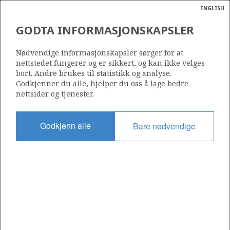
ENGLISH
Søk
N
P
MENY
GODTA INFORMASJONSKAPSLER
Ordlist
Energik
Nødvendige informasjonskapsler sørger for at
nettstedet fungerer og er sikkert, og kan ikke velges
bort. Andre brukes til statistikk og analyse.
Godkjenner du alle, hjelper du oss å lage bedre
nettsider og tjenester.
Del
Del
Del
Del
Sk
på
på
på
i
ut
Godkjenn alle
Bare nødvendige
Facebook
Twitter
LinkedIn
e-
post
OM NORSKPETROLEUM.NO
Dette nettstedet drives av Energidepartementet og
Sokkeldirektoratet i samarbeid. Illustrasjoner, kart, grafer, tabeller
med mer kan gjenbrukes hvis materialet merkes med kilde og
henvisning til www.norskpetroleum.no. Bildene på nettstedet er